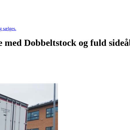
g sælges.
re med Dobbeltstock og fuld sideå