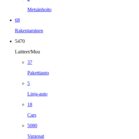
Metsänhoito
68
Rakentaminen
5470
Laitteet/Muu
37
Pakettiauto
5
Linja-auto
18
Cars
5080
Varaosat