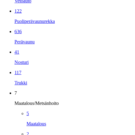
Vetoauto
122
Puoliperävaunurekka
636
Perävaunu
41
Nosturi
117
Trukki
7
Maatalous/Metsänhoito
5
Maatalous
2