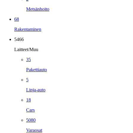
Metsänhoito
68
Rakentaminen
5466
Laitteet/Muu
35
Pakettiauto
5
Linja-auto
18
Cars
5080
Varaosat