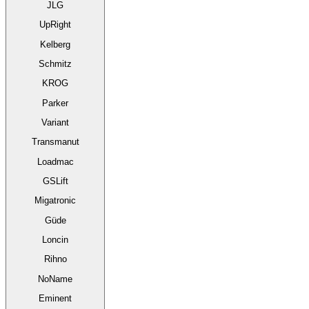
JLG
UpRight
Kelberg
Schmitz
KROG
Parker
Variant
Transmanut
Loadmac
GSLift
Migatronic
Güde
Loncin
Rihno
NoName
Eminent