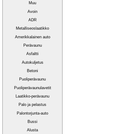
Muu
Avoin
ADR
Metalliseoslaatikko
Amerikkalainen auto
Perävaunu
Asfaltti
Autokuljetus
Betoni
Puoliperävaunu
Puoliperävaunulavetit
Laatikko-perävaunu
Palo ja pelastus
Palontorjunta-auto
Bussi
Alusta