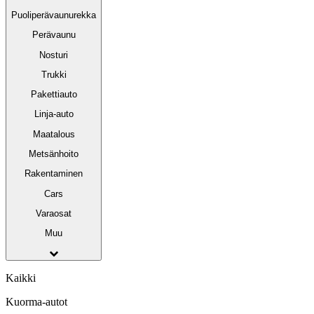
Puoliperävaunurekka
Perävaunu
Nosturi
Trukki
Pakettiauto
Linja-auto
Maatalous
Metsänhoito
Rakentaminen
Cars
Varaosat
Muu
Kaikki
Kuorma-autot