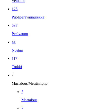
Vetoauto
125
Puoliperävaunurekka
637
Perävaunu
41
Nosturi
117
Trukki
7
Maatalous/Metsänhoito
5
Maatalous
2