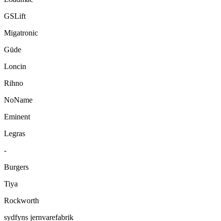
GSLift
Migatronic
Güde
Loncin
Rihno
NoName
Eminent
Legras
-
Burgers
Tiya
Rockworth
sydfyns jernvarefabrik