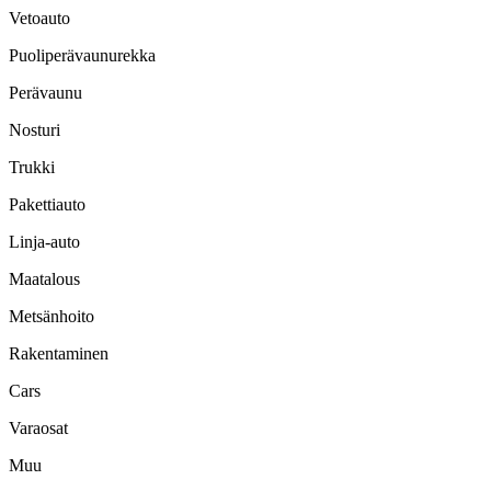
Vetoauto
Puoliperävaunurekka
Perävaunu
Nosturi
Trukki
Pakettiauto
Linja-auto
Maatalous
Metsänhoito
Rakentaminen
Cars
Varaosat
Muu