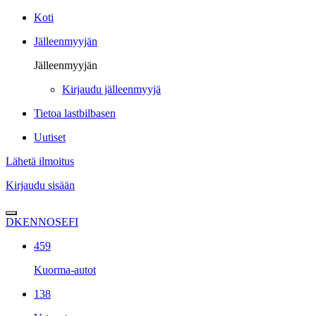
Koti
Jälleenmyyjän
Jälleenmyyjän
Kirjaudu jälleenmyyjä
Tietoa lastbilbasen
Uutiset
Lähetä ilmoitus
Kirjaudu sisään
DK
EN
NO
SE
FI
459
Kuorma-autot
138