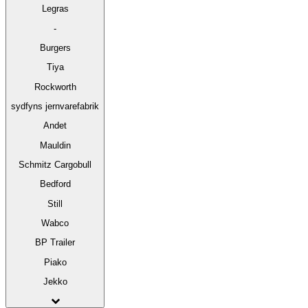
Legras
-
Burgers
Tiya
Rockworth
sydfyns jernvarefabrik
Andet
Mauldin
Schmitz Cargobull
Bedford
Still
Wabco
BP Trailer
Piako
Jekko