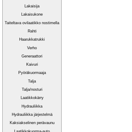
Lakaisija
Lakaisukone
Taiteltava ovilaatikko nostimella
Rahti
Haarukkatrukki
Verho
Generaattori
Kaivuri
Pyöräkuormaaja
Talja
Talja/nosturi
Laatikkokärry
Hydrauliikka
Hydrauliikka järjestelmä
Kaksiakselinen perävaunu
Laatikkokuorma-auto