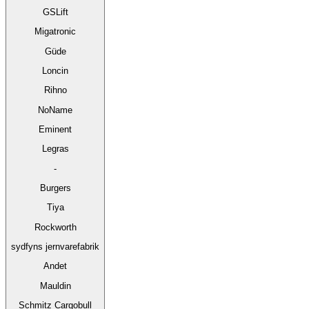
GSLift
Migatronic
Güde
Loncin
Rihno
NoName
Eminent
Legras
-
Burgers
Tiya
Rockworth
sydfyns jernvarefabrik
Andet
Mauldin
Schmitz Cargobull