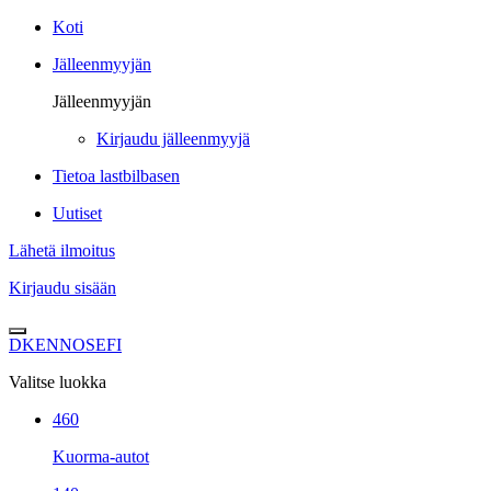
Koti
Jälleenmyyjän
Jälleenmyyjän
Kirjaudu jälleenmyyjä
Tietoa lastbilbasen
Uutiset
Lähetä ilmoitus
Kirjaudu sisään
DK
EN
NO
SE
FI
Valitse luokka
460
Kuorma-autot