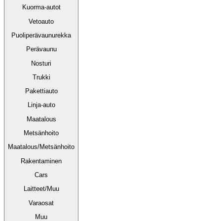
Kuorma-autot
Vetoauto
Puoliperävaunurekka
Perävaunu
Nosturi
Trukki
Pakettiauto
Linja-auto
Maatalous
Metsänhoito
Maatalous/Metsänhoito
Rakentaminen
Cars
Laitteet/Muu
Varaosat
Muu