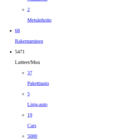
2
Metsänhoito
68
Rakentaminen
5471
Laitteet/Muu
37
Pakettiauto
5
Linja-auto
19
Cars
5080