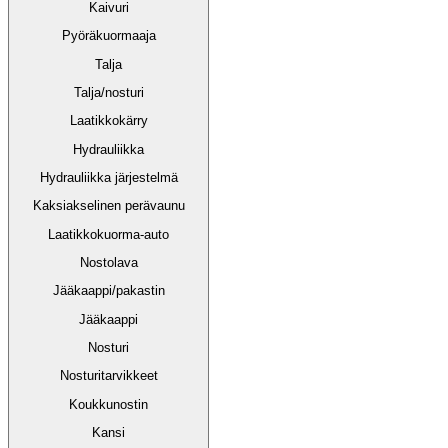
Kaivuri
Pyöräkuormaaja
Talja
Talja/nosturi
Laatikkokärry
Hydrauliikka
Hydrauliikka järjestelmä
Kaksiakselinen perävaunu
Laatikkokuorma-auto
Nostolava
Jääkaappi/pakastin
Jääkaappi
Nosturi
Nosturitarvikkeet
Koukkunostin
Kansi