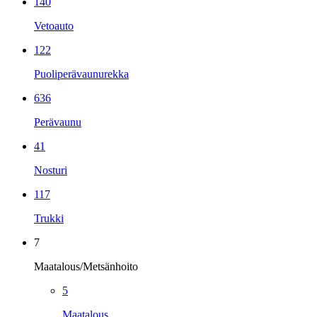
140
Vetoauto
122
Puoliperävaunurekka
636
Perävaunu
41
Nosturi
117
Trukki
7
Maatalous/Metsänhoito
5
Maatalous