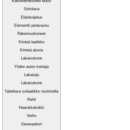
Kaksikerroksinen bussi
Siirtolava
Eläinkuljetus
Elementti perävaunu
Rakennuskoneet
Kiinteä laatikko
Kiinteä alusta
Lakaisukone
Yhden auton kantaja
Lakaisija
Lakaisukone
Taiteltava ovilaatikko nostimella
Rahti
Haarukkatrukki
Verho
Generaattori