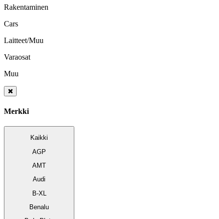
Rakentaminen
Cars
Laitteet/Muu
Varaosat
Muu
Merkki
Kaikki
AGP
AMT
Audi
B-XL
Benalu