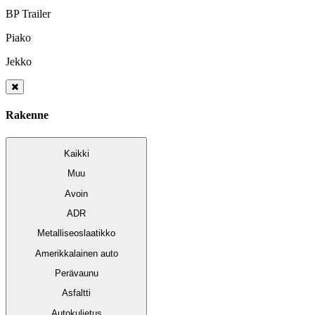
BP Trailer
Piako
Jekko
Rakenne
Kaikki
Muu
Avoin
ADR
Metalliseoslaatikko
Amerikkalainen auto
Perävaunu
Asfaltti
Autokuljetus