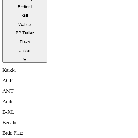
Bedford
Still
Wabco
BP Trailer
Piako
Jekko
Kaikki
AGP
AMT
Audi
B-XL
Benalu
Brdr. Platz