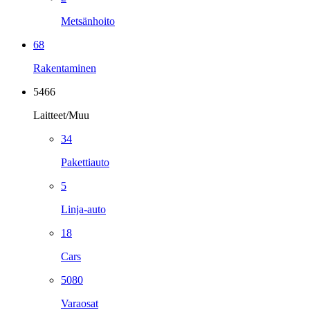
Metsänhoito
68
Rakentaminen
5466
Laitteet/Muu
34
Pakettiauto
5
Linja-auto
18
Cars
5080
Varaosat