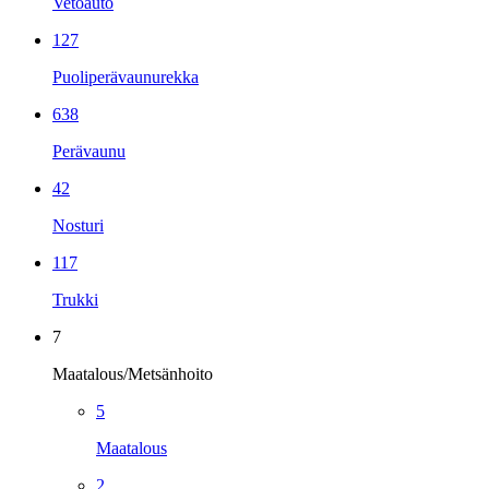
Vetoauto
127
Puoliperävaunurekka
638
Perävaunu
42
Nosturi
117
Trukki
7
Maatalous/Metsänhoito
5
Maatalous
2