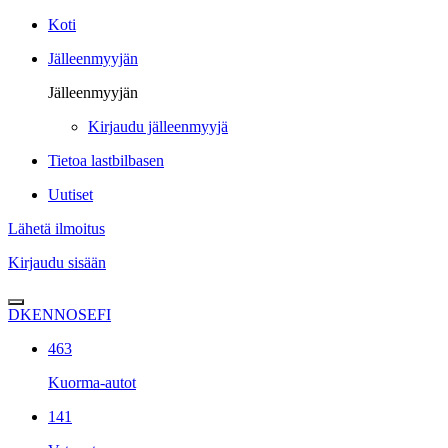
Koti
Jälleenmyyjän
Jälleenmyyjän
Kirjaudu jälleenmyyjä
Tietoa lastbilbasen
Uutiset
Lähetä ilmoitus
Kirjaudu sisään
DK
EN
NO
SE
FI
463
Kuorma-autot
141