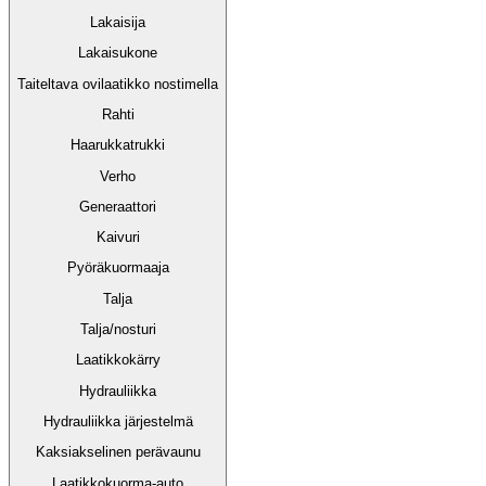
Lakaisija
Lakaisukone
Taiteltava ovilaatikko nostimella
Rahti
Haarukkatrukki
Verho
Generaattori
Kaivuri
Pyöräkuormaaja
Talja
Talja/nosturi
Laatikkokärry
Hydrauliikka
Hydrauliikka järjestelmä
Kaksiakselinen perävaunu
Laatikkokuorma-auto