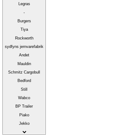
Legras
-
Burgers
Tiya
Rockworth
sydfyns jernvarefabrik
Andet
Mauldin
Schmitz Cargobull
Bedford
Still
Wabco
BP Trailer
Piako
Jekko