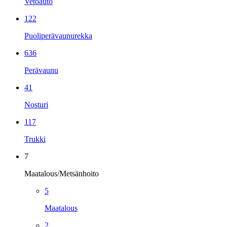
Vetoauto
122
Puoliperävaunurekka
636
Perävaunu
41
Nosturi
117
Trukki
7
Maatalous/Metsänhoito
5
Maatalous
2