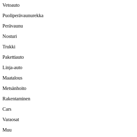
Vetoauto
Puoliperävaunurekka
Perävaunu
Nosturi
Trukki
Pakettiauto
Linja-auto
Maatalous
Metsänhoito
Rakentaminen
Cars
Varaosat
Muu