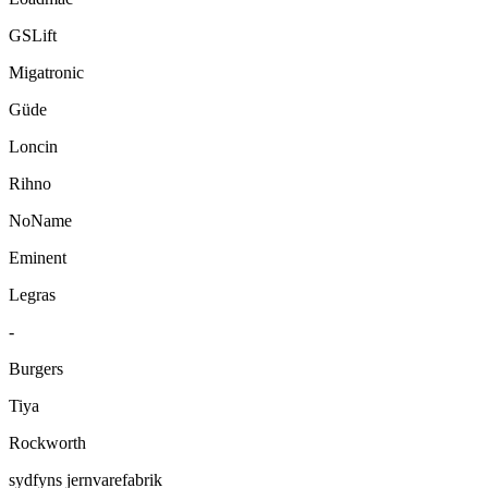
GSLift
Migatronic
Güde
Loncin
Rihno
NoName
Eminent
Legras
-
Burgers
Tiya
Rockworth
sydfyns jernvarefabrik