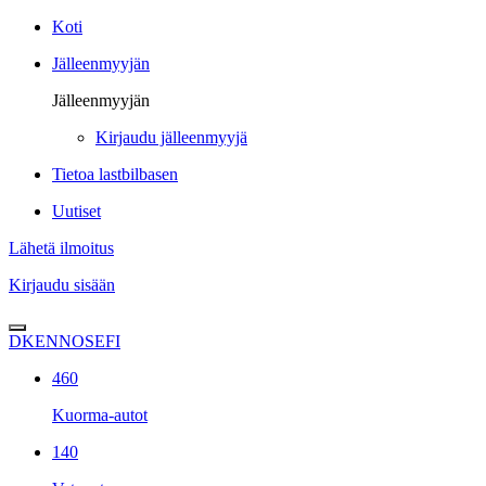
Koti
Jälleenmyyjän
Jälleenmyyjän
Kirjaudu jälleenmyyjä
Tietoa lastbilbasen
Uutiset
Lähetä ilmoitus
Kirjaudu sisään
DK
EN
NO
SE
FI
460
Kuorma-autot
140