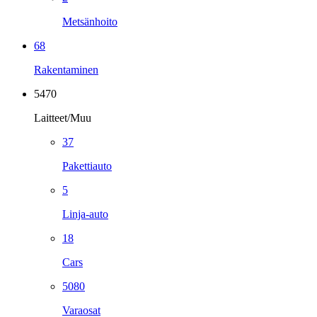
Metsänhoito
68
Rakentaminen
5470
Laitteet/Muu
37
Pakettiauto
5
Linja-auto
18
Cars
5080
Varaosat