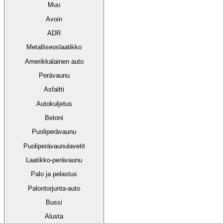
Muu
Avoin
ADR
Metalliseoslaatikko
Amerikkalainen auto
Perävaunu
Asfaltti
Autokuljetus
Betoni
Puoliperävaunu
Puoliperävaunulavetit
Laatikko-perävaunu
Palo ja pelastus
Palontorjunta-auto
Bussi
Alusta