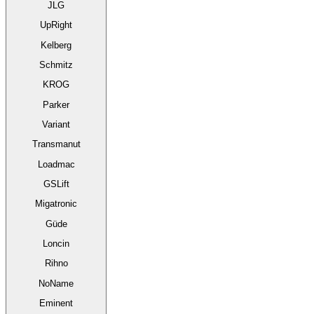
JLG
UpRight
Kelberg
Schmitz
KROG
Parker
Variant
Transmanut
Loadmac
GSLift
Migatronic
Güde
Loncin
Rihno
NoName
Eminent