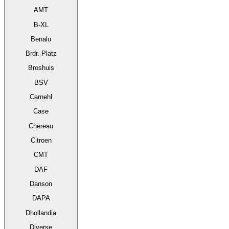
AMT
B-XL
Benalu
Brdr. Platz
Broshuis
BSV
Carnehl
Case
Chereau
Citroen
CMT
DAF
Danson
DAPA
Dhollandia
Diverse