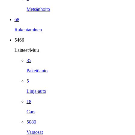
Metsänhoito
68
Rakentaminen
5466
Laitteet/Muu
35
Pakettiauto
5
Linja-auto
18
Cars
5080
Varaosat