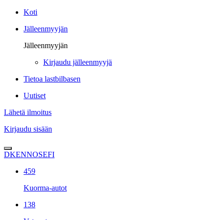
Koti
Jälleenmyyjän
Jälleenmyyjän
Kirjaudu jälleenmyyjä
Tietoa lastbilbasen
Uutiset
Lähetä ilmoitus
Kirjaudu sisään
DK
EN
NO
SE
FI
459
Kuorma-autot
138