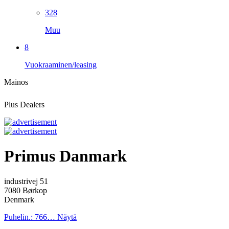
328
Muu
8
Vuokraaminen/leasing
Mainos
Plus Dealers
Primus Danmark
industrivej 51
7080 Børkop
Denmark
Puhelin.:
766…
Näytä