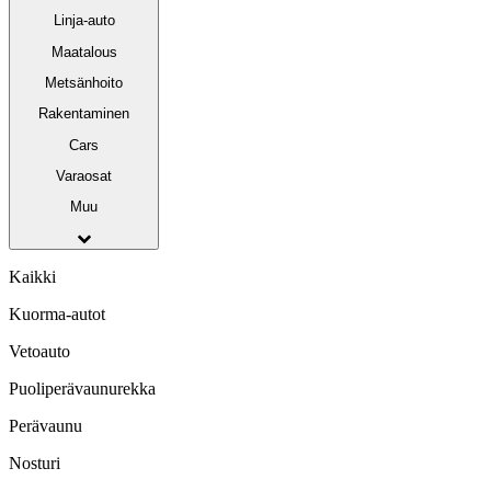
Linja-auto
Maatalous
Metsänhoito
Rakentaminen
Cars
Varaosat
Muu
Kaikki
Kuorma-autot
Vetoauto
Puoliperävaunurekka
Perävaunu
Nosturi