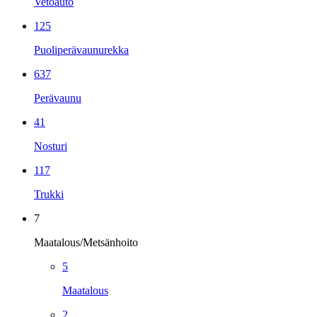
Vetoauto
125
Puoliperävaunurekka
637
Perävaunu
41
Nosturi
117
Trukki
7
Maatalous/Metsänhoito
5
Maatalous
2