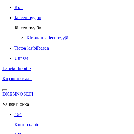
Koti
Jälleenmyyjän
Jälleenmyyjän
Kirjaudu jälleenmyyjä
Tietoa lastbilbasen
Uutiset
Lähetä ilmoitus
Kirjaudu sisään
DK
EN
NO
SE
FI
Valitse luokka
464
Kuorma-autot