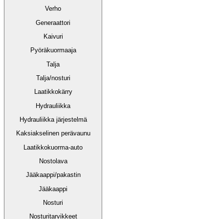
Verho
Generaattori
Kaivuri
Pyöräkuormaaja
Talja
Talja/nosturi
Laatikkokärry
Hydrauliikka
Hydrauliikka järjestelmä
Kaksiakselinen perävaunu
Laatikkokuorma-auto
Nostolava
Jääkaappi/pakastin
Jääkaappi
Nosturi
Nosturitarvikkeet