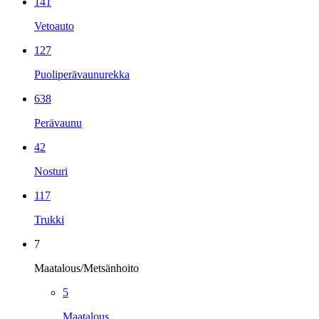
141
Vetoauto
127
Puoliperävaunurekka
638
Perävaunu
42
Nosturi
117
Trukki
7
Maatalous/Metsänhoito
5
Maatalous