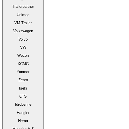
Trailerpartner
Unimog
VM Trailer
Volkswagen
Volvo
VW
Wecon
XCMG
Yanmar
Zepro
Iseki
CTS
Idrobenne
Hangler
Hema
Micodan A-S