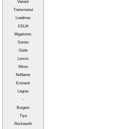
Variant
Transmanut
Loadmac
GSLift
Migatronic
Soroto
Güde
Loncin
Rihno
NoName
Eminent
Legras
-
Burgers
Tiya
Rockworth