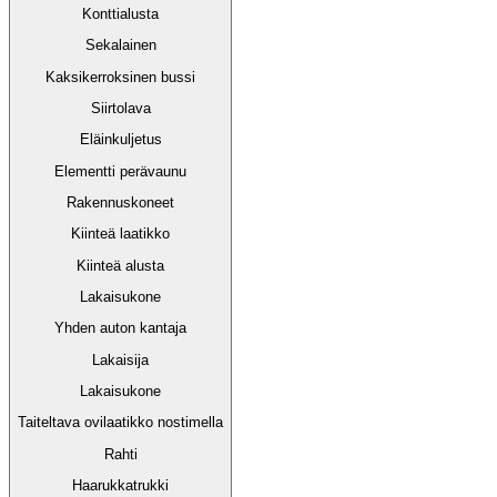
Konttialusta
Sekalainen
Kaksikerroksinen bussi
Siirtolava
Eläinkuljetus
Elementti perävaunu
Rakennuskoneet
Kiinteä laatikko
Kiinteä alusta
Lakaisukone
Yhden auton kantaja
Lakaisija
Lakaisukone
Taiteltava ovilaatikko nostimella
Rahti
Haarukkatrukki