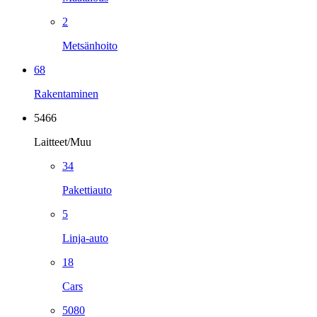
2
Metsänhoito
68
Rakentaminen
5466
Laitteet/Muu
34
Pakettiauto
5
Linja-auto
18
Cars
5080