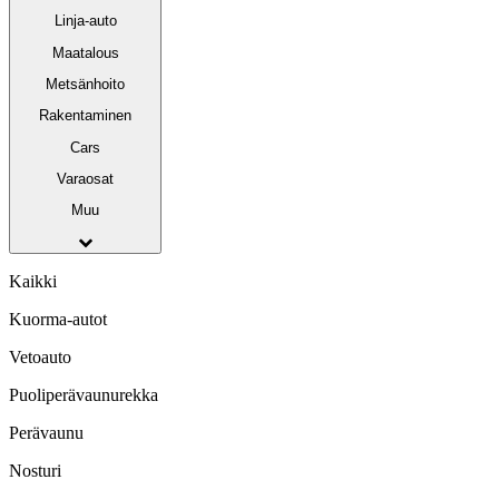
Linja-auto
Maatalous
Metsänhoito
Rakentaminen
Cars
Varaosat
Muu
Kaikki
Kuorma-autot
Vetoauto
Puoliperävaunurekka
Perävaunu
Nosturi